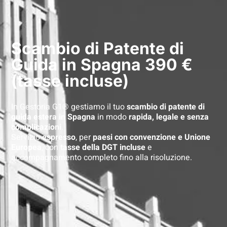
Scambio di Patente di
Guida in Spagna 390 €
(tasse incluse)
In Gestoria G1® gestiamo il tuo
scambio di patente di
guida estera in Spagna
in modo
rapida, legale e senza
complicazioni
.
Servizio
espresso
, per
paesi con convenzione e Unione
Europea
, con
tasse della DGT incluse
e
accompagnamento completo fino alla risoluzione.