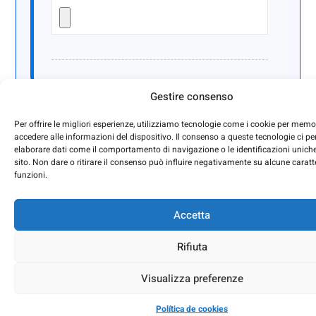
Gestire consenso
Messaggio o note aggiuntive
Per offrire le migliori esperienze, utilizziamo tecnologie come i cookie per memo
accedere alle informazioni del dispositivo. Il consenso a queste tecnologie ci pe
elaborare dati come il comportamento di navigazione o le identificazioni unich
sito. Non dare o ritirare il consenso può influire negativamente su alcune caratte
funzioni.
Accetta
Rifiuta
Visualizza preferenze
Ho letto e accetto la
informativa sulla privacy
.
Política de cookies