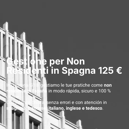
Gestione per Non
Residenti in Spagna 125 €
In Gestoría G1® gestiamo le tue pratiche come
non
residente in España
in modo rápida, sicuro e 100 %
online.
Consulenza chiara, senza errori e con atención in
spagnolo, francese, italiano, inglese e tedesco
.