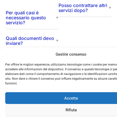
Posso contrattare altri
servizi dopo?
Per quali casi è
necessario questo
servizio?
Quali documenti devo
inviare?
Gestire consenso
Per offrire le migliori esperienze, utilizziamo tecnologie come i cookie per memo
accedere alle informazioni del dispositivo. Il consenso a queste tecnologie ci pe
elaborare dati come il comportamento di navigazione o le identificazioni unich
sito. Non dare o ritirare il consenso può influire negativamente su alcune caratte
funzioni.
Accetta
Ge
G1
Pol
Ma
Con
Rifiuta
del
ti
info@gest
Avvis
sit
legal